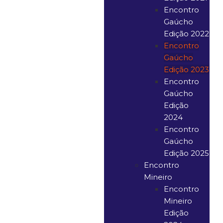
Encontro
Gaúcho
Edição 2022
Encontro
Gaúcho
Edição 2023
Encontro
Gaúcho
Edição
2024
Encontro
Gaúcho
Edição 2025
Encontro
Mineiro
Encontro
Mineiro
Edição