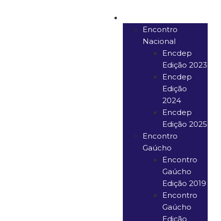
Outras Edições
Encontro
Nacional
Encdep
Edição 2023
Encdep
Edição
2024
Encdep
Edição 2025
Encontro
Gaúcho
Encontro
Gaúcho
Edição 2019
Encontro
Gaúcho
Edição